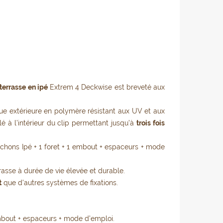
ipé Deckwise.
 terrasse en ipé
Extrem 4 Deckwise est breveté aux
e extérieure en polymère résistant aux UV et aux
é à l’intérieur du clip permettant jusqu’à
trois fois
uchons Ipé + 1 foret + 1 embout + espaceurs + mode
asse à durée de vie élevée et durable.
t
que d'autres systèmes de fixations.
1 embout + espaceurs + mode d’emploi.