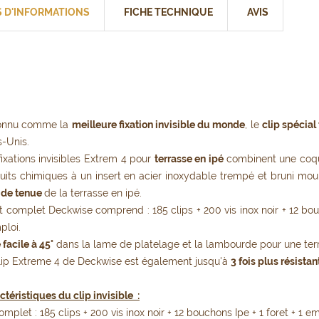
S D'INFORMATIONS
FICHE TECHNIQUE
AVIS
ips invisibles Extrem 4 pour terrasse en 
onnu comme la
meilleure fixation invisible du monde
, le
clip spécial
s-Unis.
fixations invisibles Extrem 4 pour
terrasse en ipé
combinent une coqu
uits chimiques à un insert en acier inoxydable trempé et bruni moul
 de tenue
de la terrasse en ipé.
it complet Deckwise comprend : 185 clips + 200 vis inox noir + 12 bo
ploi.
 facile à 45°
dans la lame de platelage et la lambourde pour une terr
lip Extreme 4 de Deckwise est également jusqu'à
3 fois plus résistan
ctéristiques du clip invisible :
complet : 185 clips + 200 vis inox noir + 12 bouchons Ipe + 1 foret + 