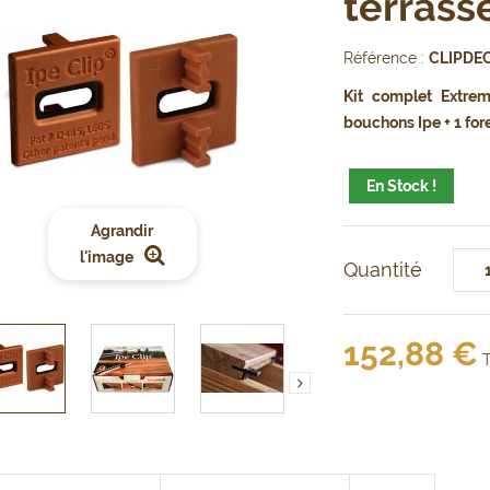
terrass
Référence :
CLIPDE
Kit complet Extre
bouchons Ipe + 1 for
En Stock !
Agrandir
l'image
Quantité
152,88 €
T