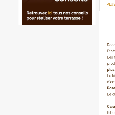
PLU
Cl
Rec
Etat
Les 
prod
plus
Le k
d’em
Pose
Le c
Cara
Kit 