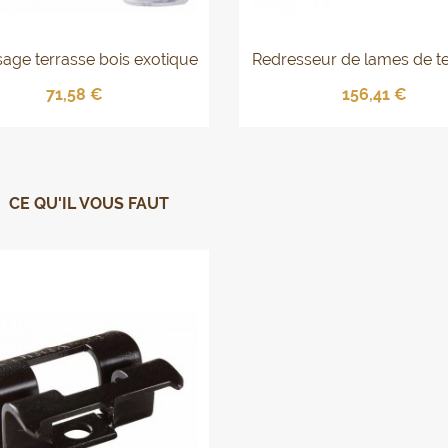
isage terrasse bois exotique
Redresseur de lames de t
DIAGER
COBRA Wrench
71,58 €
156,41 €
CE QU'IL VOUS FAUT