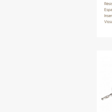
Rési
Esp
Inse
Viss