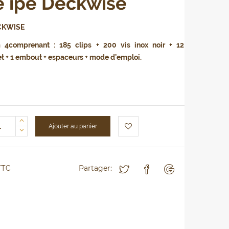
e ipé Deckwise
CKWISE
m 4
comprenant : 185 clips + 200 vis inox noir + 12
et + 1 embout + espaceurs + mode d’emploi.
Ajouter au panier
Partager:
TC