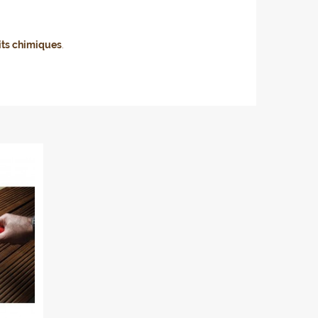
its chimiques
.