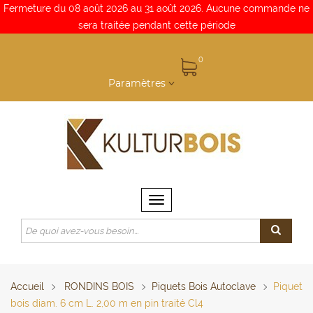
Fermeture du 08 août 2026 au 31 août 2026. Aucune commande ne
sera traitée pendant cette période
0
Paramètres
Basculer
la
navigation
Accueil
RONDINS BOIS
Piquets Bois Autoclave
Piquet
bois diam. 6 cm L. 2,00 m en pin traité Cl4